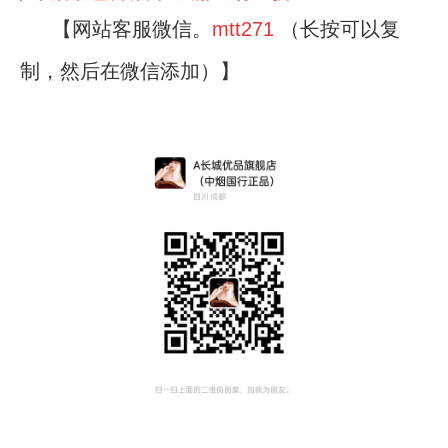
【网站客服微信。
mtt271
（长按可以复
制，然后在微信添加）】