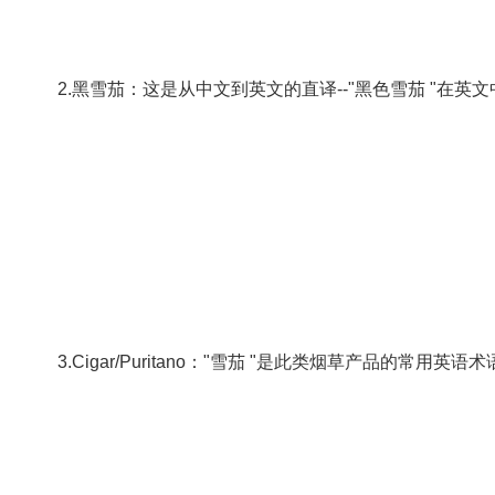
2.黑雪茄：这是从中文到英文的直译--"黑色雪茄 "在英文中简单地
3.Cigar/Puritano："雪茄 "是此类烟草产品的常用