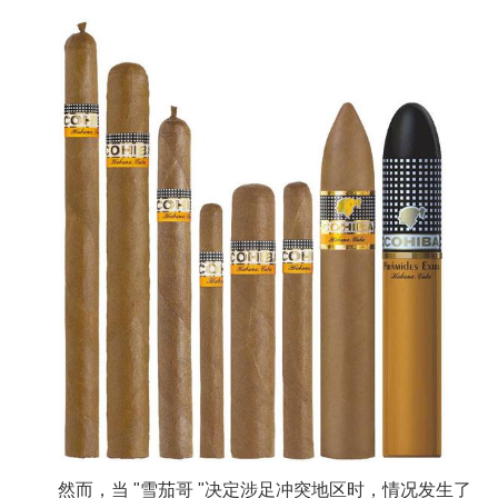
然而，当 "雪茄哥 "决定涉足冲突地区时，情况发生了