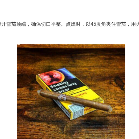
开雪茄顶端，确保切口平整。点燃时，以45度角夹住雪茄，用