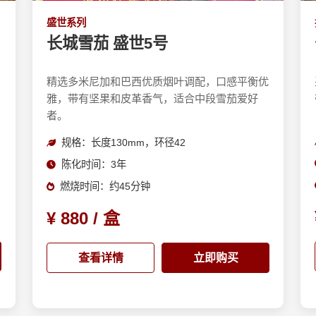
盛世系列
长城雪茄 盛世5号
口
精选多米尼加和巴西优质烟叶调配，口感平衡优
。
雅，带有坚果和皮革香气，适合中段雪茄爱好
者。
规格：长度130mm，环径42
陈化时间：3年
燃烧时间：约45分钟
¥ 880 / 盒
查看详情
立即购买