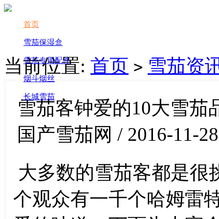
首页
雪茄保湿盒
当前位置:
首页
雪茄资
雪茄专用配件
>
烟斗烟丝
长城雪茄
雪茄客钟爱的10大雪茄
国产雪茄网 / 2016-11-28
大多数的雪茄客都是很
个观众有一千个哈姆雷